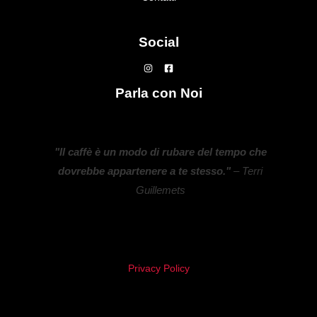
Social
Parla con Noi
"Il caffè è un modo di rubare del tempo che
dovrebbe appartenere a te stesso."
– Terri
Guillemets
Privacy Policy