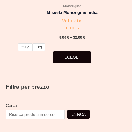
del
Monorigine
prodotto
Miscela Monorigine India
Valutato
0
su 5
8,00
€
–
32,00
€
250g
1kg
SCEGLI
Filtra per prezzo
Cerca
CERCA