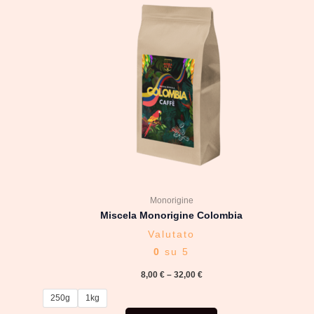
prodotto
ha
più
varianti.
Le
opzioni
possono
essere
scelte
nella
pagina
del
Monorigine
prodotto
Miscela Monorigine Colombia
Valutato
0
su 5
8,00
€
–
32,00
€
250g
1kg