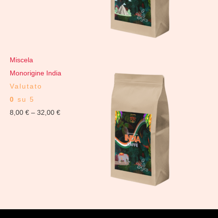
Miscela
Monorigine India
Valutato
0
su 5
8,00
€
–
32,00
€