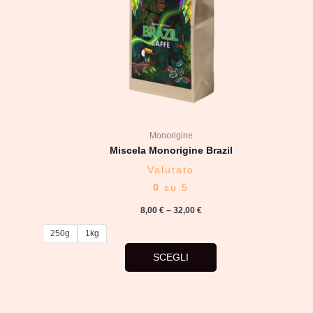
Le
opzioni
possono
essere
scelte
nella
pagina
del
Monorigine
prodotto
Miscela Monorigine Brazil
Valutato
0
su 5
8,00
€
–
32,00
€
250g
1kg
SCEGLI
Questo