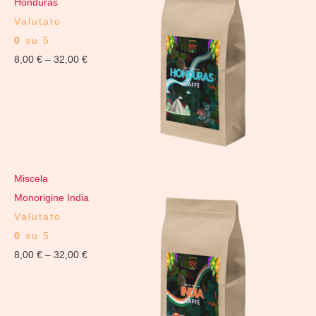
Honduras
Valutato
0
su 5
8,00
€
–
32,00
€
Miscela
Monorigine India
Valutato
0
su 5
8,00
€
–
32,00
€