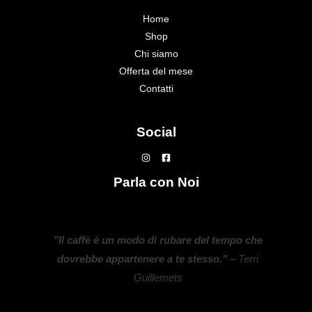
Home
Shop
Chi siamo
Offerta del mese
Contatti
Social
Parla con Noi
"Il caffè è un modo di rubare del tempo che
dovrebbe appartenere a te stesso."
– Terri
Guillemets