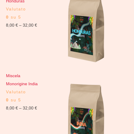
Honduras
Valutato
0
su 5
8,00
€
–
32,00
€
Miscela
Monorigine India
Valutato
0
su 5
8,00
€
–
32,00
€