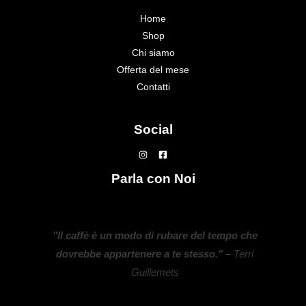
Home
Shop
Chi siamo
Offerta del mese
Contatti
Social
Parla con Noi
"Il caffè è un modo di rubare del tempo che
dovrebbe appartenere a te stesso."
– Terri
Guillemets