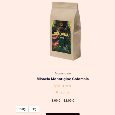
prodotto
ha
più
varianti.
Le
opzioni
possono
essere
scelte
nella
pagina
del
Monorigine
prodotto
Miscela Monorigine Colombia
Valutato
0
su 5
8,00
€
–
32,00
€
250g
1kg