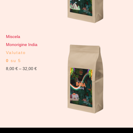
Miscela
Monorigine India
Valutato
0
su 5
8,00
€
–
32,00
€