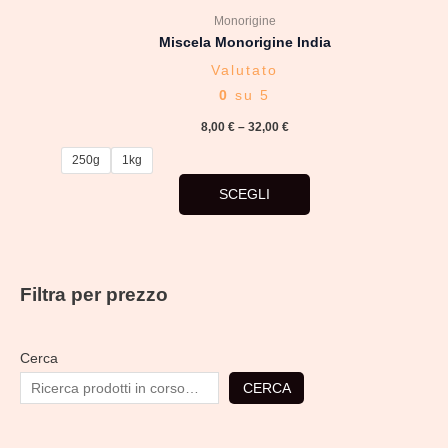
del
Monorigine
prodotto
Miscela Monorigine India
Valutato
0
su 5
8,00
€
–
32,00
€
250g
1kg
SCEGLI
Filtra per prezzo
Cerca
CERCA