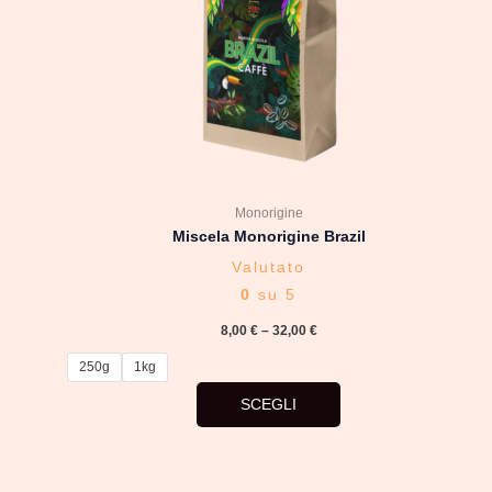
Le
opzioni
possono
essere
scelte
nella
pagina
del
Monorigine
prodotto
Miscela Monorigine Brazil
Valutato
0
su 5
8,00
€
–
32,00
€
250g
1kg
SCEGLI
Questo