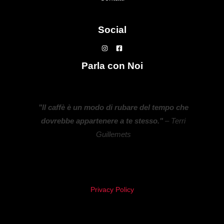
Social
Parla con Noi
"Il caffè è un modo di rubare del tempo che
dovrebbe appartenere a te stesso."
– Terri
Guillemets
Privacy Policy